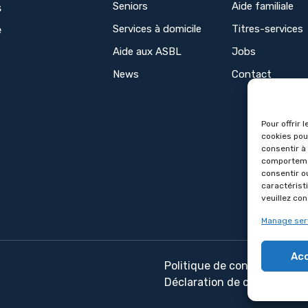
Seniors
Aide familiale
s
Services à domicile
Titres-services
e
Aide aux ASBL
Jobs
News
Contact
Pour offrir 
cookies pou
consentir à
comportemen
consentir o
caractéristi
veuillez co
Manage ser
Ac
Politique de confidentialité
Déclaration de confidentiali