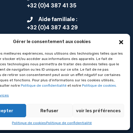
+32 (0)4 387 41 35
Aide familiale :
+32 (0)4 387 43 29
Petite enfance :
Gérer le consentement aux cookies
+32 (0)4 370 03 87
les meilleures expériences, nous utilisons des technologies telles que les
r stocker et/ou accéder aux informations des appareils. Le fait de
Les autres services :
 ces technologies nous permettra de traiter des données telles que le
t de navigation ou les ID uniques sur ce site. Le fait de ne pas
+32 (0)4 387 43 64
u de retirer son consentement peut avoir un effet négatif sur certaines
ques et fonctions. Pour plus d’informations sur les cookies utilisés,
nsulter notre
Politique de confidentialité
et notre
Politique de cookies.
vices
cepter
Refuser
voir les préférences
Politique des cookies
té - Seniors
Politique de cookies
Politique de confidentialité