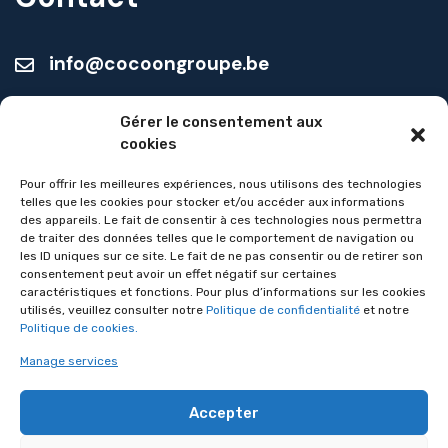
info@cocoongroupe.be
Seniors :
Gérer le consentement aux
+32 (0)4 387 41 35
cookies
Aide familiale :
Pour offrir les meilleures expériences, nous utilisons des technologies
telles que les cookies pour stocker et/ou accéder aux informations
+32 (0)4 387 43 29
des appareils. Le fait de consentir à ces technologies nous permettra
de traiter des données telles que le comportement de navigation ou
Petite enfance :
les ID uniques sur ce site. Le fait de ne pas consentir ou de retirer son
consentement peut avoir un effet négatif sur certaines
+32 (0)4 370 03 87
caractéristiques et fonctions. Pour plus d’informations sur les cookies
utilisés, veuillez consulter notre
Politique de confidentialité
et notre
Les autres services :
Politique de cookies.
+32 (0)4 387 43 64
Manage services
Accepter