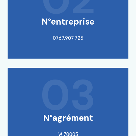
N°entreprise
0767.907.725
03
N°agrément
W 70005