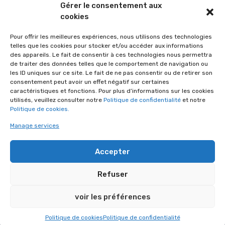
Gérer le consentement aux
+32 (0)4 387 41 35
cookies
Aide familiale :
Pour offrir les meilleures expériences, nous utilisons des technologies
telles que les cookies pour stocker et/ou accéder aux informations
+32 (0)4 387 43 29
des appareils. Le fait de consentir à ces technologies nous permettra
de traiter des données telles que le comportement de navigation ou
Petite enfance :
les ID uniques sur ce site. Le fait de ne pas consentir ou de retirer son
consentement peut avoir un effet négatif sur certaines
+32 (0)4 370 03 87
caractéristiques et fonctions. Pour plus d’informations sur les cookies
utilisés, veuillez consulter notre
Politique de confidentialité
et notre
Les autres services :
Politique de cookies.
+32 (0)4 387 43 64
Manage services
Accepter
Refuser
voir les préférences
Politique de confidentialité
Politique des cookies
Déclaration de confidentialité - Seniors
Politique de cookies
Politique de confidentialité