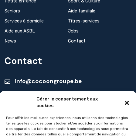
Petite enfance
Sport & Culture
Seniors
Aide familiale
Services à domicile
Titres-services
Aide aux ASBL
Jobs
News
Contact
Contact
info@cocoongroupe.be
Seniors :
Gérer le consentement aux
+32 (0)4 387 41 35
cookies
Aide familiale :
Pour offrir les meilleures expériences, nous utilisons des technologies
telles que les cookies pour stocker et/ou accéder aux informations
+32 (0)4 387 43 29
des appareils. Le fait de consentir à ces technologies nous permettra
de traiter des données telles que le comportement de navigation ou